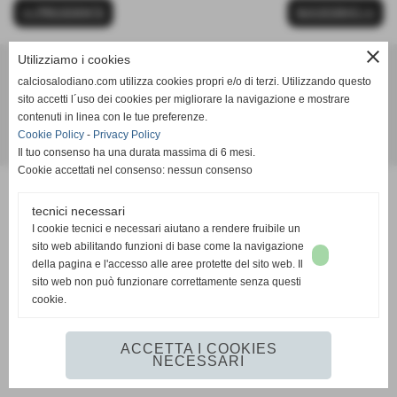
<< PRECEDENTE
SUCCESSIVO >>
close
Utilizziamo i cookies
calciosalodiano.com utilizza cookies propri e/o di terzi. Utilizzando questo
Calcio Salodiano
sito accetti l´uso dei cookies per migliorare la navigazione e mostrare
info@calciosalodiano.com
contenuti in linea con le tue preferenze.
Cookie Policy
-
Privacy Policy
Realizzazione siti web www.sitoper.it
Il tuo consenso ha una durata massima di 6 mesi.
Cookie accettati nel consenso: nessun consenso
tecnici necessari
I cookie tecnici e necessari aiutano a rendere fruibile un
sito web abilitando funzioni di base come la navigazione
della pagina e l'accesso alle aree protette del sito web. Il
sito web non può funzionare correttamente senza questi
cookie.
ACCETTA I COOKIES
NECESSARI