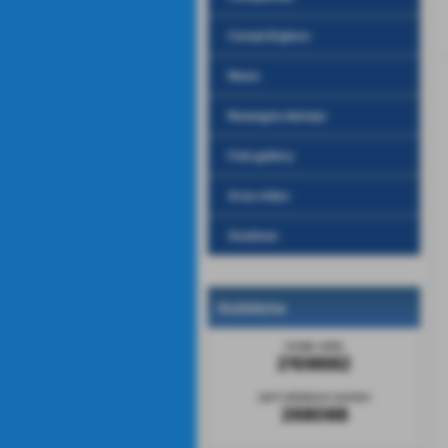
Campi di gioco
News
Rassegna stampa
Foto gallery
Area video
Gestione
Statistiche
totale visite
2108682
sei il visitatore numero
268088