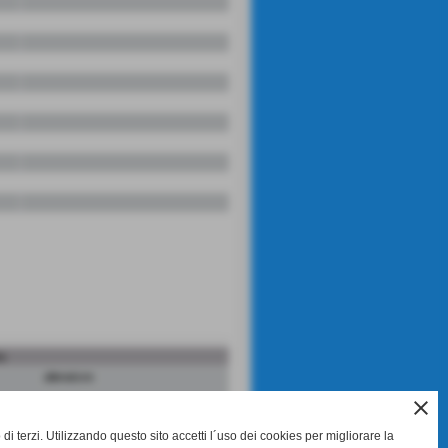
a
allenatore
close
di terzi. Utilizzando questo sito accetti l´uso dei cookies per migliorare la
allenatore