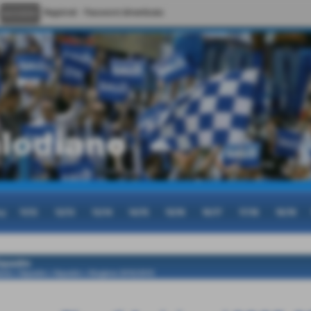
Registrati
Password dimenticata
cy
11/12
12/13
13/14
14/15
15/16
16/17
17/18
18/19
quadre
ome
>
Squadre
>
Squadre
>
Stagione 2012/2013