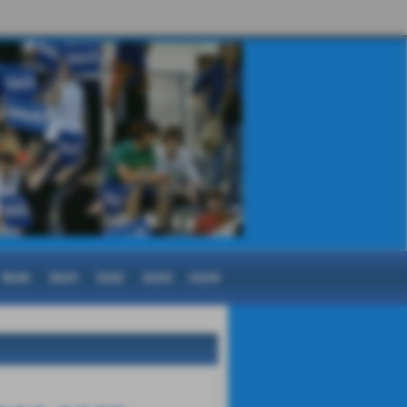
19/20
20/21
21/22
22/23
23/24