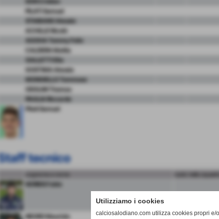
DON Cristian
PILATI Samuel
STAIBANO Alessio
ACHILLE Nicolò
AGOHA Tommy Felix
CALDERA Mattia
GALLETTI Elia
GOSTIMA Alessio
MONGIELLO Tommaso
ODOLINI Thomas
PAGLIA Riccardo
Pilati Samuel
Staff tecnico
cognome e nome
ruolo nella squadr
NORBIS Fabio
Utilizziamo i cookies
calciosalodiano.com utilizza cookies propri e/o 
NEGRO Maurizio