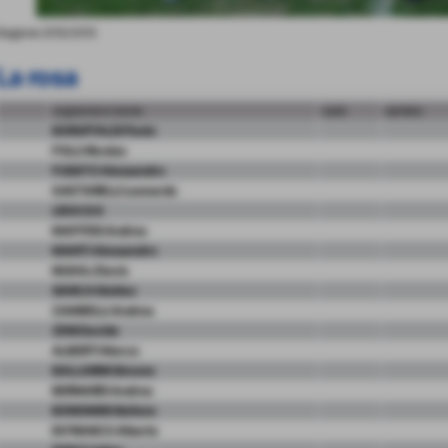
tagione 2012/2013
La rosa
cognome e nome
ruolo
carriera
BARUFFALDI Paolo
FOLLI Nicolas
FUSATO Alessandro
GAETARELLI Leonardo
LEKA Erti
MAFFEIS Andrea
MANTI Alessandro
MUHAJ Davis
SANCA Matteo
ZAMBELLI Andrea
ZENI Davide
ALBERTI Marco
BALLARINI Simone
BERNARDI Andrea
BONOMINI Stefano
DI FRANCO Alberto