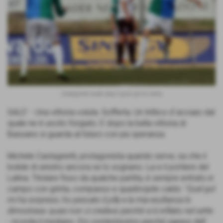
Castagnetti esulta dopo il gran gol al Latina
SALO´ - Una vittoria voluta. Sofferta. Un trittico d´acciaio dal
quale ne è uscito forgiato. E dopo la bella vittoria di
Bassano si guarda al futuro con più speranza.
Michele Castagnetti, protagonista quando serve, sa che il
bolide di sinistro ancora se lo sognano. Lui e il portiere del
Latina. Titolare fisso da qualche partita, è sempre entrato in
campo con grinta, compasso e quadricipite caldo. "
Quel gol
mi ha sorpreso, ho pescato il jolly e la mia esultanza lo
dimostrava: quasi non ci credevo perché si è infilato nel sette
- ricorda il mediano.
Ero contentissimo perché sapevo dell