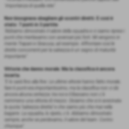
´importanza di quella rete".
Non bisognava sbagliare gli scontri diretti. E così è
stato: 7 punti in 3 partite.
"Abbiamo dimostrato il valore della squadra e ci siamo ripresi i
punti che meritavamo con avversari più forti. Mi vengono in
mente Trapani e Siracusa, ad esempio. Affrontare così le
dirette concorrenti per la salvezza è un segno di maturità
importante".
Vittorie che danno morale. Ma la classifica è ancora
incerta.
"E lo sarà fino alla fine. Le ultime vittorie hanno fatto morale,
fare 6 punti era importantissimo, ma la classifica non ci dà
ancora alcuna certezza: tra noi e il Bassano non c´è
nemmeno una vittoria di mezzo. Diciamo che si è avvicinata
la quota "salvezza diretta" e che siamo più che mai nella
bagarre. La squadra, lo ripeto, c´è. Abbiamo dimostrato
sempre, anche se perdevamo, il valore del team. Contro
chiunque".