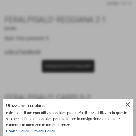
risultati: 1-2 / 2
FERALPISALO'-REGGIANA 2-1
Berretti
Num. foto presenti: 0
Link a Facebook
VISUALIZZA FOTOGALLERY
FERALPISALO'-CARPI 0-2
close
Utilizziamo i cookies
Berretti
calciosalodiano.com utilizza cookies propri e/o di terzi. Utilizzando questo
Num. foto presenti: 0
sito accetti l´uso dei cookies per migliorare la navigazione e mostrare
contenuti in linea con le tue preferenze.
Link a
Facebook
Cookie Policy
-
Privacy Policy