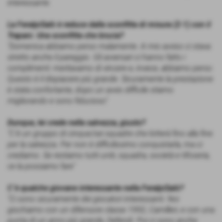
interessante.
La FeralpiSalò è reduce dalla sconfitta di misura (2-1) con il
Trapani. Una sconfitta che brucia?
"Domenica abbiamo perso malamente. A mio avviso ci stava
stretto anche il pareggio. Gli avversari ci hanno fatto i
complimenti: meritavamo di vincere e, invece, abbiamo perso.
Questo è il dispiacere più grande. Sicuramente la prestazione
è stata confortante, dopo un avvio difficile stiamo
migliorando e sono fiducioso"
Dunque, lei crede nella salvezza, giusto?
"C´è un gruppo di cinque/sei squadre che lotterà fino alla fine
per la salvezza. Per non è difficilissimo conquistarla, ma ci
crediamo. Se restiamo tutti uniti, squadra, società e tifoseria,
ce la possiamo fare"
C´è qualche giovane interessante nella FeralpiSalò?
"Ci sono sicuramente dei giocatori interessanti. Noi
giochiamo con un difensore classe 1992, Camilleri, e con una
punta di un anno più grande, Defendi. Poi ci sono anche