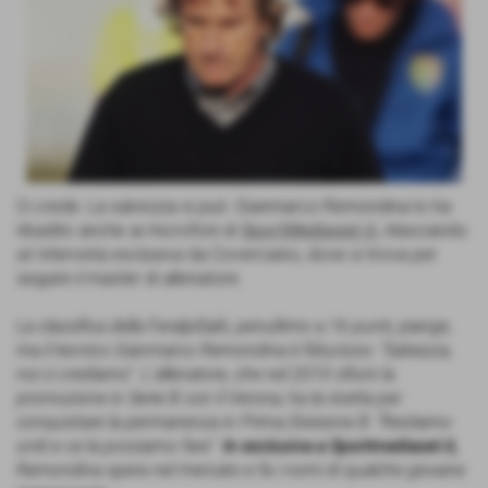
Ci crede. La salvezza si può. Gianmarco Remondina lo ha
ribadito anche ai microfoni di
SportMediaset.it
, rilasciando
un´intervista esclusiva da Coverciano, dove si trova per
seguire il master di allenatore.
La classifica della FeralpiSalò, penultimo a 16 punti, piange,
ma il tecnico Gianmarco Remondina è fiducioso: "Salvezza,
noi ci crediamo". L´allenatore, che nel 2010 sfiorò la
promozione in Serie B con il Verona, ha la ricetta per
conquistare la permanenza in Prima Divisione B: "Restiamo
uniti e ce la possiamo fare".
In esclusiva a Sportmediaset.it,
Remondina spera nel mercato e fa i nomi di qualche giovane