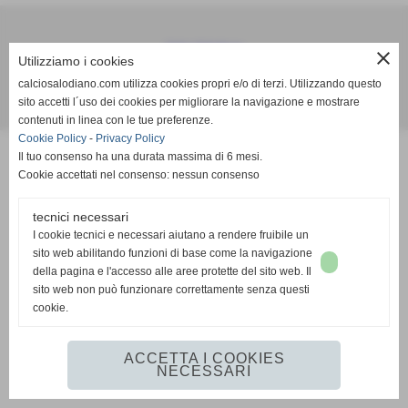
Calcio Salodiano
close
Utilizziamo i cookies
info@calciosalodiano.com
calciosalodiano.com utilizza cookies propri e/o di terzi. Utilizzando questo
sito accetti l´uso dei cookies per migliorare la navigazione e mostrare
Realizzazione siti web www.sitoper.it
contenuti in linea con le tue preferenze.
Cookie Policy
-
Privacy Policy
Il tuo consenso ha una durata massima di 6 mesi.
Cookie accettati nel consenso: nessun consenso
tecnici necessari
I cookie tecnici e necessari aiutano a rendere fruibile un
sito web abilitando funzioni di base come la navigazione
della pagina e l'accesso alle aree protette del sito web. Il
sito web non può funzionare correttamente senza questi
cookie.
ACCETTA I COOKIES
NECESSARI