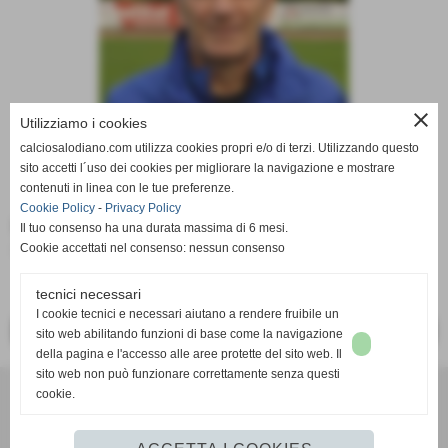
close
Utilizziamo i cookies
calciosalodiano.com utilizza cookies propri e/o di terzi. Utilizzando questo
sito accetti l´uso dei cookies per migliorare la navigazione e mostrare
contenuti in linea con le tue preferenze.
Cookie Policy
-
Privacy Policy
Ruolo:
Il tuo consenso ha una durata massima di 6 mesi.
allenatore (Esordienti misti anni 2000/2001)
Cookie accettati nel consenso: nessun consenso
tecnici necessari
I cookie tecnici e necessari aiutano a rendere fruibile un
<< PRECEDENTE
SUCCESSIVO >>
sito web abilitando funzioni di base come la navigazione
della pagina e l'accesso alle aree protette del sito web. Il
sito web non può funzionare correttamente senza questi
cookie.
Calcio Salodiano
info@calciosalodiano.com