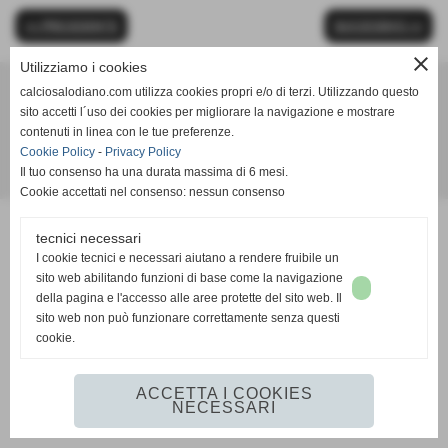
<< PRECEDENTE
SUCCESSIVO >>
close
Utilizziamo i cookies
calciosalodiano.com utilizza cookies propri e/o di terzi. Utilizzando questo
Calcio Salodiano
sito accetti l´uso dei cookies per migliorare la navigazione e mostrare
info@calciosalodiano.com
contenuti in linea con le tue preferenze.
Cookie Policy
-
Privacy Policy
Il tuo consenso ha una durata massima di 6 mesi.
Realizzazione siti web www.sitoper.it
Cookie accettati nel consenso: nessun consenso
tecnici necessari
I cookie tecnici e necessari aiutano a rendere fruibile un
sito web abilitando funzioni di base come la navigazione
della pagina e l'accesso alle aree protette del sito web. Il
sito web non può funzionare correttamente senza questi
cookie.
ACCETTA I COOKIES
NECESSARI