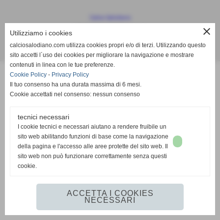
Calcio Salodiano
info@calciosalodiano.com
close
Utilizziamo i cookies
calciosalodiano.com utilizza cookies propri e/o di terzi. Utilizzando questo
Realizzazione siti web www.sitoper.it
sito accetti l´uso dei cookies per migliorare la navigazione e mostrare
contenuti in linea con le tue preferenze.
Cookie Policy
-
Privacy Policy
Il tuo consenso ha una durata massima di 6 mesi.
Cookie accettati nel consenso: nessun consenso
tecnici necessari
I cookie tecnici e necessari aiutano a rendere fruibile un
sito web abilitando funzioni di base come la navigazione
della pagina e l'accesso alle aree protette del sito web. Il
sito web non può funzionare correttamente senza questi
cookie.
ACCETTA I COOKIES
NECESSARI