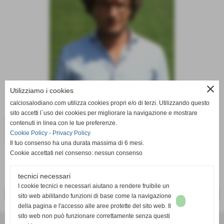
close
Utilizziamo i cookies
calciosalodiano.com utilizza cookies propri e/o di terzi. Utilizzando questo
sito accetti l´uso dei cookies per migliorare la navigazione e mostrare
Ruolo:
contenuti in linea con le tue preferenze.
Medico Sociale (Prima Squadra 2012/2013)
Cookie Policy
-
Privacy Policy
Medico Sociale (Prima squadra 2011/2012)
Il tuo consenso ha una durata massima di 6 mesi.
medico sociale (Prima squadra 2013/2014)
Cookie accettati nel consenso: nessun consenso
tecnici necessari
I cookie tecnici e necessari aiutano a rendere fruibile un
<< PRECEDENTE
SUCCESSIVO >>
sito web abilitando funzioni di base come la navigazione
della pagina e l'accesso alle aree protette del sito web. Il
sito web non può funzionare correttamente senza questi