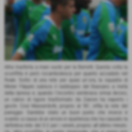
Altra trasferta a mani vuote per la Berretti. Questa volta la
sconfitta è però rocambolesca per quanto accaduto nel
finale. Sotto di una rete per quasi un´ora, la squadra di
Mister Filippini subisce il raddoppio del Bassano a metà
della ripresa e, quando l´incontro sembrava ormai deciso,
un calcio di rigore trasformato da Zanoni ha riaperto i
giochi. Così Masserdotti, proprio al 90´, infila la rete del
pareggio. Sarebbe stato un buon punto che invece è
svanito a causa di un errore in ripartenza che ha causato la
definitiva rete del 3-2 per i veneti, proprio all´ultimo minuto.
Un ´altra sconfitta, la quinta stagionale, che si spera non