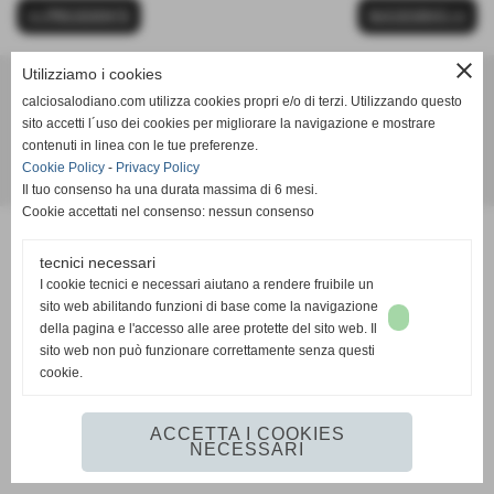
<< PRECEDENTE
SUCCESSIVO >>
close
Utilizziamo i cookies
calciosalodiano.com utilizza cookies propri e/o di terzi. Utilizzando questo
Calcio Salodiano
sito accetti l´uso dei cookies per migliorare la navigazione e mostrare
info@calciosalodiano.com
contenuti in linea con le tue preferenze.
Cookie Policy
-
Privacy Policy
Realizzazione siti web www.sitoper.it
Il tuo consenso ha una durata massima di 6 mesi.
Cookie accettati nel consenso: nessun consenso
tecnici necessari
I cookie tecnici e necessari aiutano a rendere fruibile un
sito web abilitando funzioni di base come la navigazione
della pagina e l'accesso alle aree protette del sito web. Il
sito web non può funzionare correttamente senza questi
cookie.
ACCETTA I COOKIES
NECESSARI