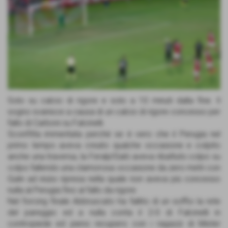
Solo su calcio di rigore e solo a 10 minuti dalla fine. Il
sogno svanisce a causa di un calcio di rigore concesso per
fallo di Carboni su Falcinelli.
Sconfitta immeritata perché se è vero che il Perugia nel
primo tempo aveva creato qualche occasione e colpito
anche una traversa, la FeralpISalò aveva ribattuto colpo su
colpo fallendo una clamorosa occasione da zero metri con
Gulin ad inizio ripresa nella quale non aveva più concesso
nulla al Perugia fino al fallo da rigore.
Nel forcing finale Abbruscato ha fallito di un soffio la rete
del pareggio ed a nulla conta il 2-0 di Falcinelli in
contropiede ed pieno recupero con i ragazzi di Mister