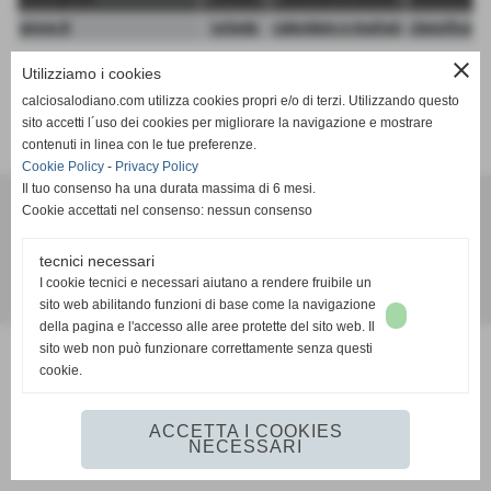
girone B
scheda
calendario e risultati
classifica
close
Utilizziamo i cookies
calciosalodiano.com utilizza cookies propri e/o di terzi. Utilizzando questo
sito accetti l´uso dei cookies per migliorare la navigazione e mostrare
contenuti in linea con le tue preferenze.
Cookie Policy
-
Privacy Policy
Il tuo consenso ha una durata massima di 6 mesi.
Cookie accettati nel consenso: nessun consenso
Calcio Salodiano
info@calciosalodiano.com
tecnici necessari
I cookie tecnici e necessari aiutano a rendere fruibile un
Realizzazione siti web www.sitoper.it
sito web abilitando funzioni di base come la navigazione
della pagina e l'accesso alle aree protette del sito web. Il
sito web non può funzionare correttamente senza questi
cookie.
ACCETTA I COOKIES
NECESSARI