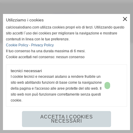
Calcio Salodiano
close
Utilizziamo i cookies
info@calciosalodiano.com
calciosalodiano.com utilizza cookies propri e/o di terzi. Utilizzando questo
sito accetti l´uso dei cookies per migliorare la navigazione e mostrare
Realizzazione siti web www.sitoper.it
contenuti in linea con le tue preferenze.
Cookie Policy
-
Privacy Policy
Il tuo consenso ha una durata massima di 6 mesi.
Cookie accettati nel consenso: nessun consenso
tecnici necessari
I cookie tecnici e necessari aiutano a rendere fruibile un
sito web abilitando funzioni di base come la navigazione
della pagina e l'accesso alle aree protette del sito web. Il
sito web non può funzionare correttamente senza questi
cookie.
ACCETTA I COOKIES
NECESSARI