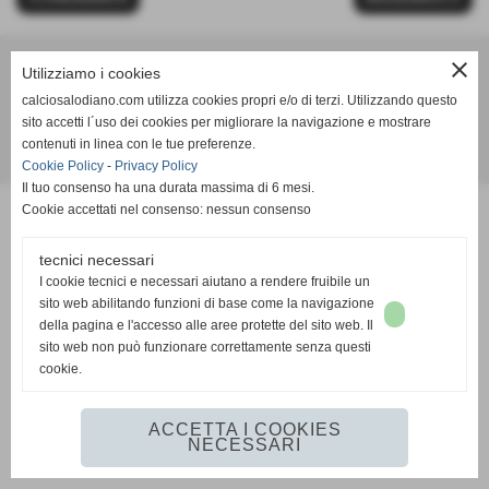
close
Utilizziamo i cookies
Calcio Salodiano
calciosalodiano.com utilizza cookies propri e/o di terzi. Utilizzando questo
info@calciosalodiano.com
sito accetti l´uso dei cookies per migliorare la navigazione e mostrare
contenuti in linea con le tue preferenze.
Realizzazione siti web www.sitoper.it
Cookie Policy
-
Privacy Policy
Il tuo consenso ha una durata massima di 6 mesi.
Cookie accettati nel consenso: nessun consenso
tecnici necessari
I cookie tecnici e necessari aiutano a rendere fruibile un
sito web abilitando funzioni di base come la navigazione
della pagina e l'accesso alle aree protette del sito web. Il
sito web non può funzionare correttamente senza questi
cookie.
ACCETTA I COOKIES
NECESSARI