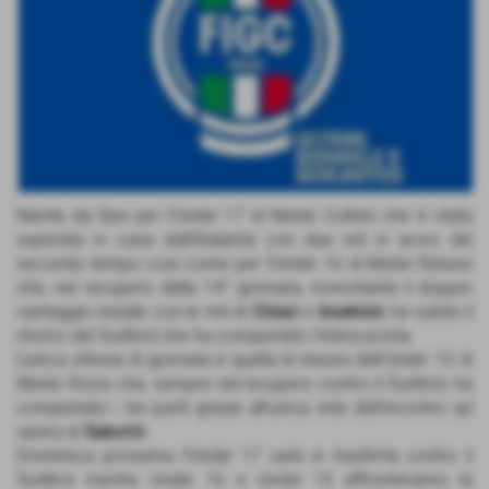
Niente da fare per l’Under 17 di Mister Coltrini che è stata
superata in casa dall’Atalanta con due reti in avvio del
secondo tempo così come per l’Under 16 di Mister Belussi
che, nel recupero della 14^ giornata, nonostante il doppio
vantaggio iniziale con le reti di
Chiari
e
Inselvini
, ha subito il
ritorno del Sudtirol che ha conquistato l’intera posta.
L’unica vittoria di giornata è quella di misura dell’Under 15 di
Mister Rossi che, sempre nel recupero contro il Sudtirol, ha
conquistato i tre punti grazie all’unica rete dell’incontro ad
opera di
Sabotti
.
Domenica prossima l’Under 17 sarà in trasferta contro il
Sudtirol mentre Under 16 e Under 15 affronteranno la