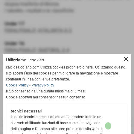
doppia trasferta di Monza.
I tabellini, i risultati e le classifiche:
Under 17:
FERALPISALO’-ATALANTA 0-2
Under 16:
FERALPISALO’-SUDTIROL 2-4
close
Utilizziamo i cookies
Under 15:
calciosalodiano.com utilizza cookies propri e/o di terzi. Utilizzando questo
FERALPISALO’-SUDTIROL 1-0
sito accetti l´uso dei cookies per migliorare la navigazione e mostrare
contenuti in linea con le tue preferenze.
Cookie Policy
-
Privacy Policy
Fonte:
Calcio Salodiano
Il tuo consenso ha una durata massima di 6 mesi.
Cookie accettati nel consenso: nessun consenso
tecnici necessari
I cookie tecnici e necessari aiutano a rendere fruibile un
<< PRECEDENTE
SUCCESSIVO >>
sito web abilitando funzioni di base come la navigazione
della pagina e l'accesso alle aree protette del sito web. Il