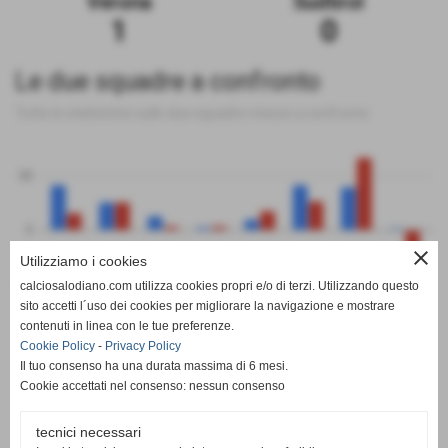
Verona
Sudtirol
1
0
Le due squadre a confronto
Tutte le statistiche sulle due squadre messe a confronto
50
0
close
Utilizziamo i cookies
-50
calciosalodiano.com utilizza cookies propri e/o di terzi. Utilizzando questo
PT
G
V
N
P
GF
GS
DR
sito accetti l´uso dei cookies per migliorare la navigazione e mostrare
Verona
Sudtirol
contenuti in linea con le tue preferenze.
Cookie Policy
-
Privacy Policy
Il tuo consenso ha una durata massima di 6 mesi.
Cookie accettati nel consenso: nessun consenso
tecnici necessari