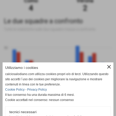
Como
Verona
4
2
Le due squadre a confronto
Tutte le statistiche sulle due squadre messe a confronto
50
close
Utilizziamo i cookies
0
calciosalodiano.com utilizza cookies propri e/o di terzi. Utilizzando questo
PT
G
V
N
P
GF
GS
DR
sito accetti l´uso dei cookies per migliorare la navigazione e mostrare
Como
Verona
contenuti in linea con le tue preferenze.
Cookie Policy
-
Privacy Policy
Il tuo consenso ha una durata massima di 6 mesi.
Cookie accettati nel consenso: nessun consenso
tecnici necessari