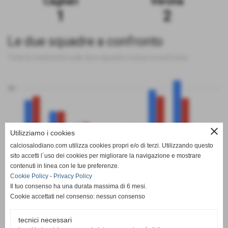
Cagliari
Verona
1
2
Le due squadre a confronto
Tutte le statistiche sulle due squadre messe a confronto
50
close
Utilizziamo i cookies
0
calciosalodiano.com utilizza cookies propri e/o di terzi. Utilizzando questo
PT
G
V
N
P
GF
GS
DR
sito accetti l´uso dei cookies per migliorare la navigazione e mostrare
Cagliari
Verona
contenuti in linea con le tue preferenze.
Cookie Policy
-
Privacy Policy
Il tuo consenso ha una durata massima di 6 mesi.
Cookie accettati nel consenso: nessun consenso
tecnici necessari