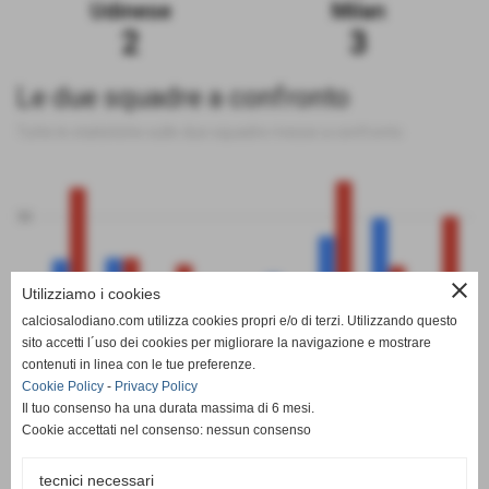
Udinese
Milan
2
3
Le due squadre a confronto
Tutte le statistiche sulle due squadre messe a confronto
50
close
Utilizziamo i cookies
0
calciosalodiano.com utilizza cookies propri e/o di terzi. Utilizzando questo
PT
G
V
N
P
GF
GS
DR
sito accetti l´uso dei cookies per migliorare la navigazione e mostrare
Udinese
Milan
contenuti in linea con le tue preferenze.
Cookie Policy
-
Privacy Policy
Il tuo consenso ha una durata massima di 6 mesi.
Cookie accettati nel consenso: nessun consenso
tecnici necessari