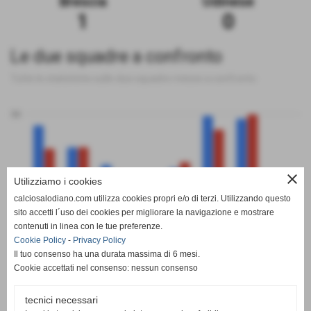
Brescia
Udinese
1
0
Le due squadre a confronto
Tutte le statistiche sulle due squadre messe a confronto
50
close
Utilizziamo i cookies
0
calciosalodiano.com utilizza cookies propri e/o di terzi. Utilizzando questo
PT
G
V
N
P
GF
GS
DR
sito accetti l´uso dei cookies per migliorare la navigazione e mostrare
Brescia
Udinese
contenuti in linea con le tue preferenze.
Cookie Policy
-
Privacy Policy
Il tuo consenso ha una durata massima di 6 mesi.
Cookie accettati nel consenso: nessun consenso
tecnici necessari