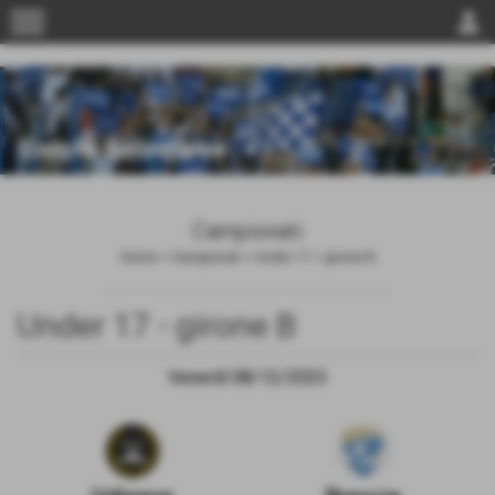
menu
person
Campionati
Home
>
Campionati
>
Under 17
>
girone B
Under 17 - girone B
Venerdì 08/12/2023