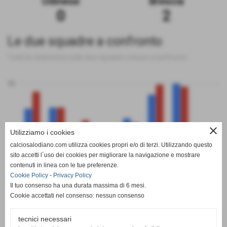
Udinese
Brescia
0
2
Le due squadre a confronto
Tutte le statistiche sulle due squadre messe a confronto
50
close
Utilizziamo i cookies
0
calciosalodiano.com utilizza cookies propri e/o di terzi. Utilizzando questo
PT
G
V
N
P
GF
GS
DR
sito accetti l´uso dei cookies per migliorare la navigazione e mostrare
Udinese
Brescia
contenuti in linea con le tue preferenze.
Cookie Policy
-
Privacy Policy
Il tuo consenso ha una durata massima di 6 mesi.
Cookie accettati nel consenso: nessun consenso
tecnici necessari