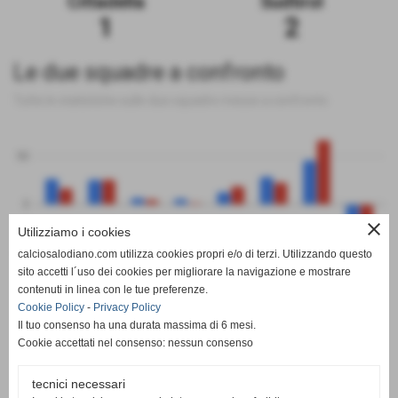
Cittadella
Sudtirol
1
2
Le due squadre a confronto
Tutte le statistiche sulle due squadre messe a confronto
50
0
close
Utilizziamo i cookies
-50
calciosalodiano.com utilizza cookies propri e/o di terzi. Utilizzando questo
PT
G
V
N
P
GF
GS
DR
sito accetti l´uso dei cookies per migliorare la navigazione e mostrare
Cittadella
Sudtirol
contenuti in linea con le tue preferenze.
Cookie Policy
-
Privacy Policy
Il tuo consenso ha una durata massima di 6 mesi.
Cookie accettati nel consenso: nessun consenso
tecnici necessari