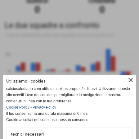
Sudtirol
Cittadella
0
0
Le due squadre a confronto
Tutte le statistiche sulle due squadre messe a confronto
50
0
close
Utilizziamo i cookies
-50
calciosalodiano.com utilizza cookies propri e/o di terzi. Utilizzando questo
PT
G
V
N
P
GF
GS
DR
sito accetti l´uso dei cookies per migliorare la navigazione e mostrare
Sudtirol
Cittadella
contenuti in linea con le tue preferenze.
Cookie Policy
-
Privacy Policy
Il tuo consenso ha una durata massima di 6 mesi.
Cookie accettati nel consenso: nessun consenso
tecnici necessari