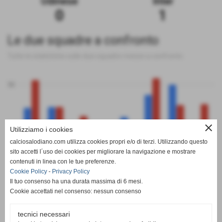
Udinese
Inter
0
1
Le due squadre a confronto
Tutte le statistiche sulle due squadre messe a confronto
50
close
Utilizziamo i cookies
0
calciosalodiano.com utilizza cookies propri e/o di terzi. Utilizzando questo
PT
G
V
N
P
GF
GS
DR
sito accetti l´uso dei cookies per migliorare la navigazione e mostrare
Udinese
Inter
contenuti in linea con le tue preferenze.
Cookie Policy
-
Privacy Policy
Il tuo consenso ha una durata massima di 6 mesi.
Cookie accettati nel consenso: nessun consenso
tecnici necessari