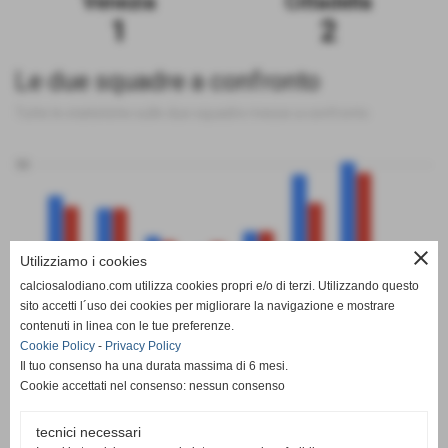
Venezia
Cittadella
1
2
Le due squadre a confronto
Tutte le statistiche sulle due squadre messe a confronto
50
close
0
Utilizziamo i cookies
calciosalodiano.com utilizza cookies propri e/o di terzi. Utilizzando questo
PT
G
V
N
P
GF
GS
DR
sito accetti l´uso dei cookies per migliorare la navigazione e mostrare
Venezia
Cittadella
contenuti in linea con le tue preferenze.
Cookie Policy
-
Privacy Policy
Il tuo consenso ha una durata massima di 6 mesi.
Cookie accettati nel consenso: nessun consenso
tecnici necessari