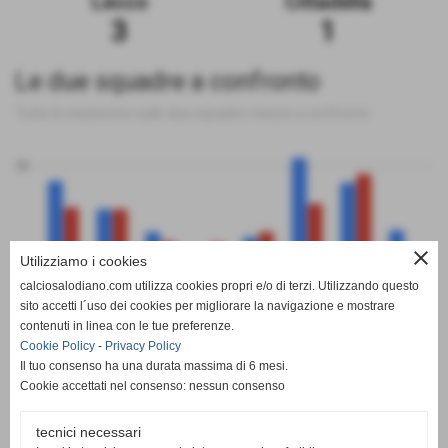
Lecco
Cittadella
3
1
Le due squadre a confronto
Tutte le statistiche sulle due squadre messe a confronto
50
close
0
Utilizziamo i cookies
calciosalodiano.com utilizza cookies propri e/o di terzi. Utilizzando questo
PT
G
V
N
P
GF
GS
DR
sito accetti l´uso dei cookies per migliorare la navigazione e mostrare
Lecco
Cittadella
contenuti in linea con le tue preferenze.
Cookie Policy
-
Privacy Policy
Il tuo consenso ha una durata massima di 6 mesi.
Cookie accettati nel consenso: nessun consenso
tecnici necessari