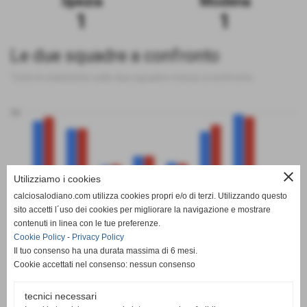
Spezia
Modena
1
1
Le due squadre a confronto
Tutte le statistiche sulle due squadre messe a confronto
50
close
0
Utilizziamo i cookies
calciosalodiano.com utilizza cookies propri e/o di terzi. Utilizzando questo
PT
G
V
N
P
GF
GS
DR
sito accetti l´uso dei cookies per migliorare la navigazione e mostrare
Spezia
Modena
contenuti in linea con le tue preferenze.
Cookie Policy
-
Privacy Policy
Il tuo consenso ha una durata massima di 6 mesi.
Cookie accettati nel consenso: nessun consenso
tecnici necessari