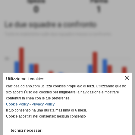
Spezia
Parma
0
1
Le due squadre a confronto
Tutte le statistiche sulle due squadre messe a confronto
50
close
Utilizziamo i cookies
0
calciosalodiano.com utilizza cookies propri e/o di terzi. Utilizzando questo
PT
G
V
N
P
GF
GS
DR
sito accetti l´uso dei cookies per migliorare la navigazione e mostrare
Spezia
Parma
contenuti in linea con le tue preferenze.
Cookie Policy
-
Privacy Policy
Il tuo consenso ha una durata massima di 6 mesi.
Cookie accettati nel consenso: nessun consenso
tecnici necessari