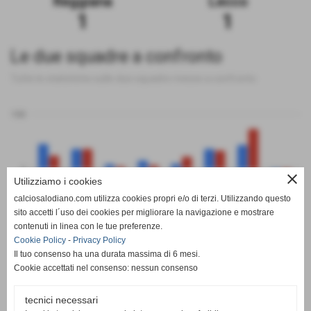
Reggiana
Lecco
1
1
Le due squadre a confronto
Tutte le statistiche sulle due squadre messe a confronto
100
0
close
Utilizziamo i cookies
calciosalodiano.com utilizza cookies propri e/o di terzi. Utilizzando questo
PT
G
V
N
P
GF
GS
DR
sito accetti l´uso dei cookies per migliorare la navigazione e mostrare
Reggiana
Lecco
contenuti in linea con le tue preferenze.
Cookie Policy
-
Privacy Policy
Il tuo consenso ha una durata massima di 6 mesi.
Cookie accettati nel consenso: nessun consenso
tecnici necessari