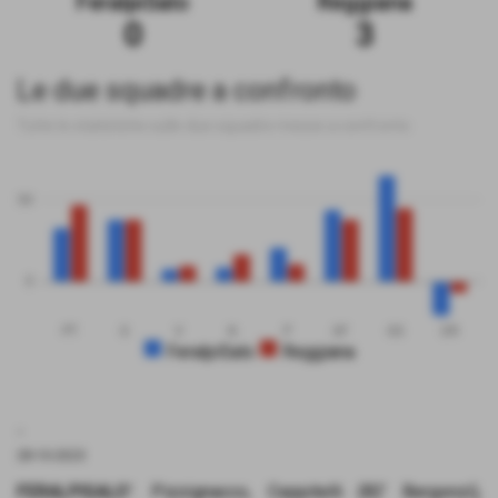
FeralpiSalo
Reggiana
0
3
Le due squadre a confronto
Tutte le statistiche sulle due squadre messe a confronto
50
0
PT
G
V
N
P
GF
GS
DR
FeralpiSalo
Reggiana
.
28-10-2023
FERALPISALO’
: Pizzignacco, Ceppitelli (82’ Bergonzi),