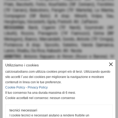
Pilati, Bacchetti, Felici, Kourfaldis (58’ Zennaro), Fiordilino
(70’ Carraro), Balestrero, Parigini (70’ Martella), La Mantia,
Compagnon (58’ Butic). A disp.: Minelli, Volpe, Sau,
Hergheligiu, Verzeletti, Gjyla, Pietrelli. All.: Zaffaroni.
REGGIANA
: Bardi, Cigarini (70’ Nardi), Szyminski (46’
Libutti), Rozzio, Pieragnolo (74’ Fiamozzi), Girma (88’
Melegoni), Bianco, Marcandalli, Gondo, Antiste (70’ Crnigoj),
Portanova. A disp.: Sposito, Satalino, Varela Djamanca,
Lanini, Shaibu, Da Riva, Kabashi. All.: Nesta.
ARBITRO
: Antonio Rapuano di Rimini (Rossi e Barone). IV
ufficiale Gondino. VAR Mazzoleni, AVAR Paganessi.
close
Utilizziamo i cookies
RETI
: 8’ Antiste, 43’ rig. Cigarini, 55’ Pieragnolo.
calciosalodiano.com utilizza cookies propri e/o di terzi. Utilizzando questo
NOTE
: ammoniti Ceppitelli e Felici (FS), Gondo (R). Angoli 9-
sito accetti l´uso dei cookies per migliorare la navigazione e mostrare
3. Recupero 1′ + 2′.
contenuti in linea con le tue preferenze.
Cookie Policy
-
Privacy Policy
Il tuo consenso ha una durata massima di 6 mesi.
Cookie accettati nel consenso: nessun consenso
tecnici necessari
SCHEDA
-
CALENDARIO E RISULTATI
-
CLASSIFICA
I cookie tecnici e necessari aiutano a rendere fruibile un