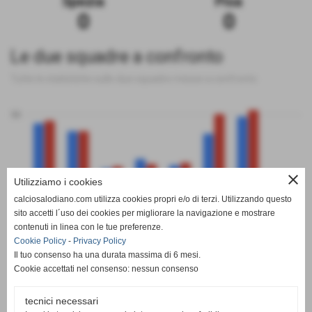
Spezia
Pisa
0
0
Le due squadre a confronto
Tutte le statistiche sulle due squadre messe a confronto
50
close
0
Utilizziamo i cookies
calciosalodiano.com utilizza cookies propri e/o di terzi. Utilizzando questo
PT
G
V
N
P
GF
GS
DR
sito accetti l´uso dei cookies per migliorare la navigazione e mostrare
Spezia
Pisa
contenuti in linea con le tue preferenze.
Cookie Policy
-
Privacy Policy
Il tuo consenso ha una durata massima di 6 mesi.
Cookie accettati nel consenso: nessun consenso
tecnici necessari