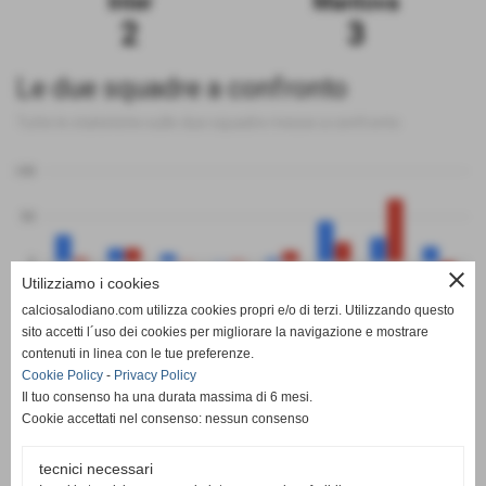
Inter
Mantova
2
3
Le due squadre a confronto
Tutte le statistiche sulle due squadre messe a confronto
100
50
0
close
Utilizziamo i cookies
-50
calciosalodiano.com utilizza cookies propri e/o di terzi. Utilizzando questo
PT
G
V
N
P
GF
GS
DR
sito accetti l´uso dei cookies per migliorare la navigazione e mostrare
Inter
Mantova
contenuti in linea con le tue preferenze.
Cookie Policy
-
Privacy Policy
Il tuo consenso ha una durata massima di 6 mesi.
Cookie accettati nel consenso: nessun consenso
tecnici necessari