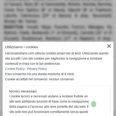
st Ferrari), Rumi (8’ st Semonella), Bilishti, Kerella, Berrima,
Vieira Dos Santos (8’ st Rania), Sabotti (8’ st Piantoni),
Libretti, Catrinescu (29’ st Baroni). A disp.: Bonometti,
Armani. All.: Ferrari.
MANTOVA
: Favalli, Negri, Pasotto, Formici, Maragno, De
Battisti, Vitale, Buttarello (1’ st Ermondi), Zarrella (20’ st El
Kissani), Boukherout, Benducci (27’ st Baglieri). A disp.:
Pradella, Kazazi, Bonaccio, Caffini, R. Odunuga, Benlagha.
close
Utilizziamo i cookies
All.: Bertoni.
calciosalodiano.com utilizza cookies propri e/o di terzi. Utilizzando questo
RETI
: 30’ Catrinescu (FS), 2’ st Banu (FS), 5’ st Benducci (M),
sito accetti l´uso dei cookies per migliorare la navigazione e mostrare
20’ st Catrinescu (FS), 25’ st Vitale (M), 30’ st Piantoni (FS).
contenuti in linea con le tue preferenze.
Cookie Policy
-
Privacy Policy
Il tuo consenso ha una durata massima di 6 mesi.
Cookie accettati nel consenso: nessun consenso
tecnici necessari
SCHEDA
-
CALENDARIO E RISULTATI
-
CLASSIFICA
I cookie tecnici e necessari aiutano a rendere fruibile un
sito web abilitando funzioni di base come la navigazione
della pagina e l'accesso alle aree protette del sito web. Il
sito web non può funzionare correttamente senza questi