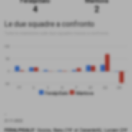
FeralpiSalo
Mantova
4
2
Le due squadre a confronto
Tutte le statistiche sulle due squadre messe a confronto
100
50
0
-50
PT
G
V
N
P
GF
GS
DR
FeralpiSalo
Mantova
.
21-11-2022
FERALPISALO’
: Gozza, Banu (19’ st Zanardelli), Luciani (29’