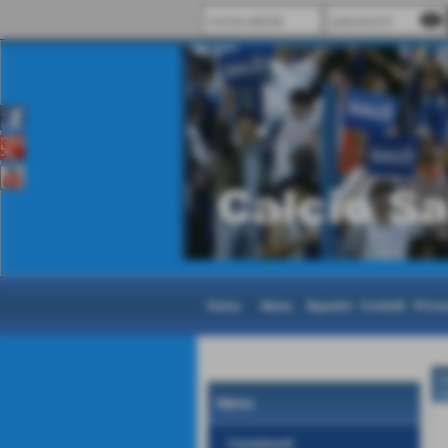
visibility
Home
News
Squadre
Contatti
Priva
C
H
Menu
Campionati