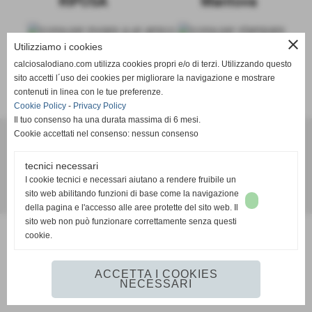
RIPOSA
Mantova
close
Utilizziamo i cookies
calciosalodiano.com utilizza cookies propri e/o di terzi. Utilizzando questo
sito accetti l´uso dei cookies per migliorare la navigazione e mostrare
SCHEDA
-
CALENDARIO E RISULTATI
-
CLASSIFICA
contenuti in linea con le tue preferenze.
Cookie Policy
-
Privacy Policy
Il tuo consenso ha una durata massima di 6 mesi.
Cookie accettati nel consenso: nessun consenso
Calcio Salodiano
tecnici necessari
info@calciosalodiano.com
I cookie tecnici e necessari aiutano a rendere fruibile un
sito web abilitando funzioni di base come la navigazione
Realizzazione siti web www.sitoper.it
della pagina e l'accesso alle aree protette del sito web. Il
sito web non può funzionare correttamente senza questi
cookie.
ACCETTA I COOKIES
NECESSARI