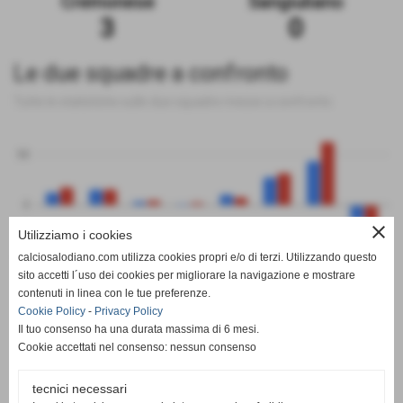
Cremonese
Sangiuliano
3
0
Le due squadre a confronto
Tutte le statistiche sulle due squadre messe a confronto
50
0
close
Utilizziamo i cookies
-50
calciosalodiano.com utilizza cookies propri e/o di terzi. Utilizzando questo
PT
G
V
N
P
GF
GS
DR
sito accetti l´uso dei cookies per migliorare la navigazione e mostrare
Cremonese
Sangiuliano
contenuti in linea con le tue preferenze.
Cookie Policy
-
Privacy Policy
Il tuo consenso ha una durata massima di 6 mesi.
Cookie accettati nel consenso: nessun consenso
tecnici necessari