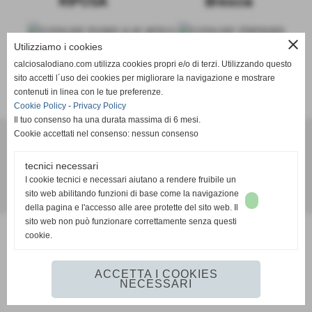
RIPOSA
Brescia
close
Utilizziamo i cookies
calciosalodiano.com utilizza cookies propri e/o di terzi. Utilizzando questo
sito accetti l´uso dei cookies per migliorare la navigazione e mostrare
SCHEDA
-
CALENDARIO E RISULTATI
-
CLASSIFICA
contenuti in linea con le tue preferenze.
Cookie Policy
-
Privacy Policy
Il tuo consenso ha una durata massima di 6 mesi.
Cookie accettati nel consenso: nessun consenso
Calcio Salodiano
tecnici necessari
info@calciosalodiano.com
I cookie tecnici e necessari aiutano a rendere fruibile un
sito web abilitando funzioni di base come la navigazione
Realizzazione siti web www.sitoper.it
della pagina e l'accesso alle aree protette del sito web. Il
sito web non può funzionare correttamente senza questi
cookie.
ACCETTA I COOKIES
NECESSARI