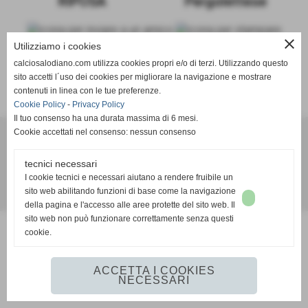
RIPOSA
Pergolettese
close
Utilizziamo i cookies
calciosalodiano.com utilizza cookies propri e/o di terzi. Utilizzando questo
sito accetti l´uso dei cookies per migliorare la navigazione e mostrare
SCHEDA
-
CALENDARIO E RISULTATI
-
CLASSIFICA
contenuti in linea con le tue preferenze.
Cookie Policy
-
Privacy Policy
Il tuo consenso ha una durata massima di 6 mesi.
Cookie accettati nel consenso: nessun consenso
Calcio Salodiano
tecnici necessari
info@calciosalodiano.com
I cookie tecnici e necessari aiutano a rendere fruibile un
sito web abilitando funzioni di base come la navigazione
Realizzazione siti web www.sitoper.it
della pagina e l'accesso alle aree protette del sito web. Il
sito web non può funzionare correttamente senza questi
cookie.
ACCETTA I COOKIES
NECESSARI