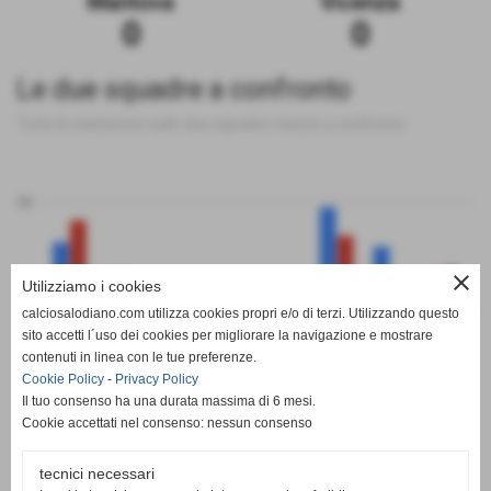
Mantova
Vicenza
0
0
Le due squadre a confronto
Tutte le statistiche sulle due squadre messe a confronto
50
close
Utilizziamo i cookies
0
calciosalodiano.com utilizza cookies propri e/o di terzi. Utilizzando questo
PT
G
V
N
P
GF
GS
DR
sito accetti l´uso dei cookies per migliorare la navigazione e mostrare
Mantova
Vicenza
contenuti in linea con le tue preferenze.
Cookie Policy
-
Privacy Policy
Il tuo consenso ha una durata massima di 6 mesi.
Cookie accettati nel consenso: nessun consenso
tecnici necessari