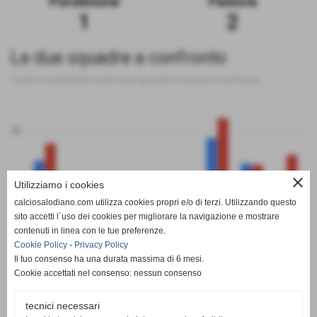
Pordenone
Padova
1
2
Le due squadre a confronto
Tutte le statistiche sulle due squadre messe a confronto
50
close
Utilizziamo i cookies
0
calciosalodiano.com utilizza cookies propri e/o di terzi. Utilizzando questo
PT
G
V
N
P
GF
GS
DR
sito accetti l´uso dei cookies per migliorare la navigazione e mostrare
Pordenone
Padova
contenuti in linea con le tue preferenze.
Cookie Policy
-
Privacy Policy
Il tuo consenso ha una durata massima di 6 mesi.
Cookie accettati nel consenso: nessun consenso
tecnici necessari