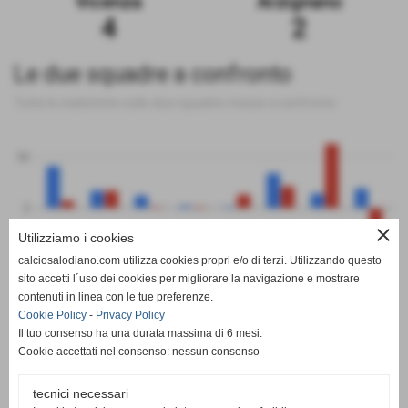
Vicenza
Arzignano
4
2
Le due squadre a confronto
Tutte le statistiche sulle due squadre messe a confronto
50
0
close
Utilizziamo i cookies
-50
calciosalodiano.com utilizza cookies propri e/o di terzi. Utilizzando questo
PT
G
V
N
P
GF
GS
DR
sito accetti l´uso dei cookies per migliorare la navigazione e mostrare
Vicenza
Arzignano
contenuti in linea con le tue preferenze.
Cookie Policy
-
Privacy Policy
Il tuo consenso ha una durata massima di 6 mesi.
Cookie accettati nel consenso: nessun consenso
tecnici necessari