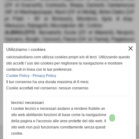
(29’ st Scarsetti), Contrasto, Xhepa, Zaninelli, Cantamessa
(40’ st Mastrapasqua), Nasti (29’ st Mullaj), Antwi Darko (24’
pt Pilati – 40’ st Biritwum), Mombrini, Gjyla. A disp.:
Menuzzo, Rubagotti, Morstabilini. All.: Coltrini.
ALBINOLEFFE
: Bersanetti, Scola (25’ st Manenti), Nespoli,
Delcarro, Borghi, Ceresoli, Panza (34’ st Farina), Paganessi
(25’ st Pellegrini), Riva (15’ st Daha), Ronzoni, Belli. A disp.:
close
Utilizziamo i cookies
Bonfanti, Forattini, Jacopo Brambilla, Moretto, Seye. All.:
calciosalodiano.com utilizza cookies propri e/o di terzi. Utilizzando questo
Barzaghi.
sito accetti l´uso dei cookies per migliorare la navigazione e mostrare
RETI
: 12’ Gjyla (FS), 35’ Ronzoni (A).
contenuti in linea con le tue preferenze.
Cookie Policy
-
Privacy Policy
Il tuo consenso ha una durata massima di 6 mesi.
Cookie accettati nel consenso: nessun consenso
tecnici necessari
SCHEDA
-
CALENDARIO E RISULTATI
-
CLASSIFICA
I cookie tecnici e necessari aiutano a rendere fruibile un
sito web abilitando funzioni di base come la navigazione
della pagina e l'accesso alle aree protette del sito web. Il
sito web non può funzionare correttamente senza questi
cookie.