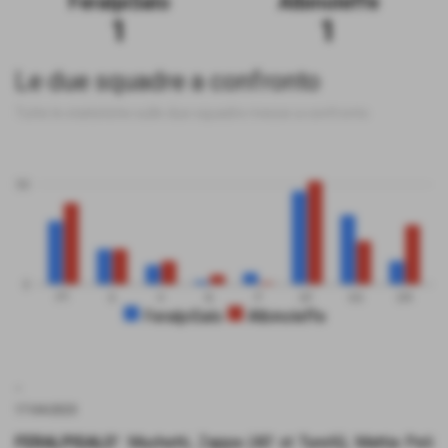
FeralpiSalo
Albinoleffe
1
1
Le due squadre a confronto
Tutte le statistiche sulle due squadre messe a confronto
50
0
PT
G
V
N
P
GF
GS
DR
FeralpiSalo
Albinoleffe
.
17-04-2023
FERALPISALO’
: Muchetti, Zappa (40’ st Turelli), Mattia Peli