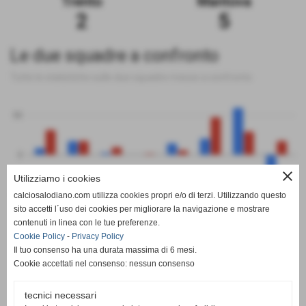
Trento
Mantova
2
5
Le due squadre a confronto
Tutte le statistiche sulle due squadre messe a confronto
50
0
close
Utilizziamo i cookies
-50
calciosalodiano.com utilizza cookies propri e/o di terzi. Utilizzando questo
PT
G
V
N
P
GF
GS
DR
sito accetti l´uso dei cookies per migliorare la navigazione e mostrare
Trento
Mantova
contenuti in linea con le tue preferenze.
Cookie Policy
-
Privacy Policy
Il tuo consenso ha una durata massima di 6 mesi.
Cookie accettati nel consenso: nessun consenso
tecnici necessari