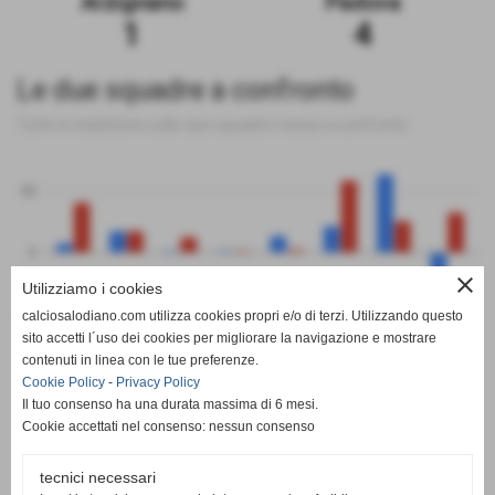
Arzignano
Padova
1
4
Le due squadre a confronto
Tutte le statistiche sulle due squadre messe a confronto
50
0
close
Utilizziamo i cookies
-50
calciosalodiano.com utilizza cookies propri e/o di terzi. Utilizzando questo
PT
G
V
N
P
GF
GS
DR
sito accetti l´uso dei cookies per migliorare la navigazione e mostrare
Arzignano
Padova
contenuti in linea con le tue preferenze.
Cookie Policy
-
Privacy Policy
Il tuo consenso ha una durata massima di 6 mesi.
Cookie accettati nel consenso: nessun consenso
tecnici necessari