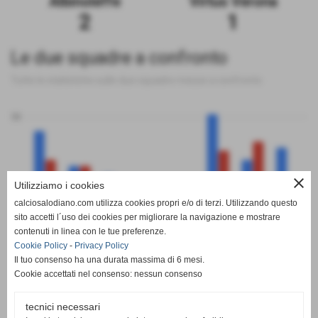
Albinoleffe
Virtus Verona
2
1
Le due squadre a confronto
Tutte le statistiche sulle due squadre messe a confronto
50
close
Utilizziamo i cookies
0
calciosalodiano.com utilizza cookies propri e/o di terzi. Utilizzando questo
PT
G
V
N
P
GF
GS
DR
sito accetti l´uso dei cookies per migliorare la navigazione e mostrare
Albinoleffe
Virtus Verona
contenuti in linea con le tue preferenze.
Cookie Policy
-
Privacy Policy
Il tuo consenso ha una durata massima di 6 mesi.
Cookie accettati nel consenso: nessun consenso
tecnici necessari