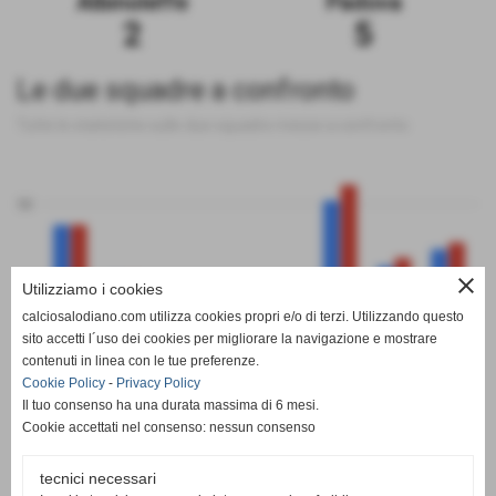
Albinoleffe
Padova
2
5
Le due squadre a confronto
Tutte le statistiche sulle due squadre messe a confronto
50
close
Utilizziamo i cookies
0
calciosalodiano.com utilizza cookies propri e/o di terzi. Utilizzando questo
PT
G
V
N
P
GF
GS
DR
sito accetti l´uso dei cookies per migliorare la navigazione e mostrare
Albinoleffe
Padova
contenuti in linea con le tue preferenze.
Cookie Policy
-
Privacy Policy
Il tuo consenso ha una durata massima di 6 mesi.
Cookie accettati nel consenso: nessun consenso
tecnici necessari