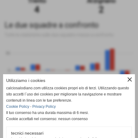
Trento
Arzignano
4
2
Le due squadre a confronto
Tutte le statistiche sulle due squadre messe a confronto
50
0
close
Utilizziamo i cookies
-50
calciosalodiano.com utilizza cookies propri e/o di terzi. Utilizzando questo
PT
G
V
N
P
GF
GS
DR
sito accetti l´uso dei cookies per migliorare la navigazione e mostrare
Trento
Arzignano
contenuti in linea con le tue preferenze.
Cookie Policy
-
Privacy Policy
Il tuo consenso ha una durata massima di 6 mesi.
Cookie accettati nel consenso: nessun consenso
tecnici necessari