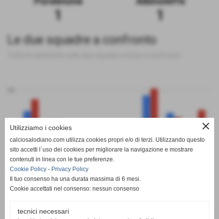
Pordenone
Albinoleffe
1
1
Le due squadre a confronto
Tutte le statistiche sulle due squadre messe a confronto
50
close
Utilizziamo i cookies
0
calciosalodiano.com utilizza cookies propri e/o di terzi. Utilizzando questo
PT
G
V
N
P
GF
GS
DR
sito accetti l´uso dei cookies per migliorare la navigazione e mostrare
Pordenone
Albinoleffe
contenuti in linea con le tue preferenze.
Cookie Policy
-
Privacy Policy
Il tuo consenso ha una durata massima di 6 mesi.
Cookie accettati nel consenso: nessun consenso
tecnici necessari